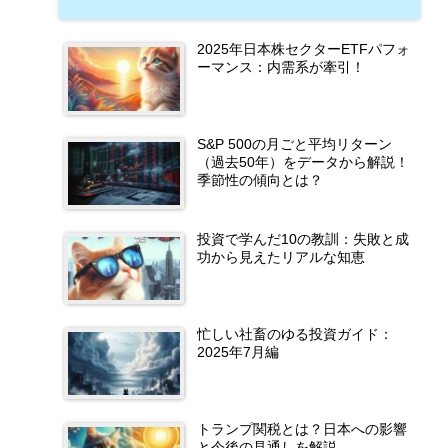
2025年日本株セクターETFパフォ
ーマンス：内需系が牽引！
S&P 500の月ごと平均リターン
（過去50年）をデータから解説！
季節性の傾向とは？
投資で学んだ10の教訓：失敗と成
功から見えたリアルな知恵
忙しい社畜のゆる投資ガイド：
2025年7月編
トランプ関税とは？日本への影響
と今後の見通しを解説