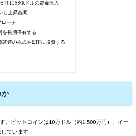
ETFに53億ドルの資金流入
インも上昇基調
プローチ
貨を長期保有する
貨関連の株式やETFに投資する
のか
す。ビットコインは10万ドル（約1,500万円）、イー
録しています。