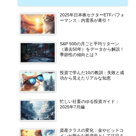
2025年日本株セクターETFパフォ
ーマンス：内需系が牽引！
S&P 500の月ごと平均リターン
（過去50年）をデータから解説！
季節性の傾向とは？
投資で学んだ10の教訓：失敗と成
功から見えたリアルな知恵
忙しい社畜のゆる投資ガイド：
2025年7月編
資産クラスの変化：金やビットコ
インが新たな投資先として注目さ