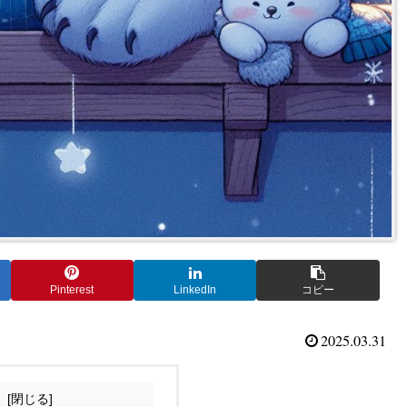
Pinterest
LinkedIn
コピー
2025.03.31
次