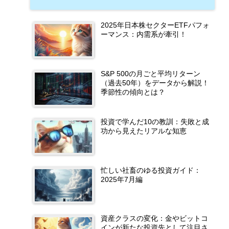
2025年日本株セクターETFパフォ
ーマンス：内需系が牽引！
S&P 500の月ごと平均リターン
（過去50年）をデータから解説！
季節性の傾向とは？
投資で学んだ10の教訓：失敗と成
功から見えたリアルな知恵
忙しい社畜のゆる投資ガイド：
2025年7月編
資産クラスの変化：金やビットコ
インが新たな投資先として注目さ