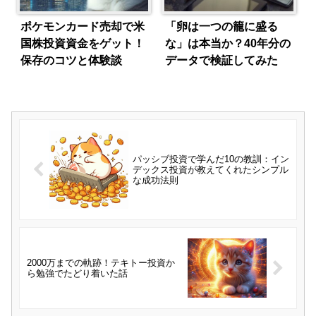
ポケモンカード売却で米
「卵は一つの籠に盛る
国株投資資金をゲット！
な」は本当か？40年分の
保存のコツと体験談
データで検証してみた
パッシブ投資で学んだ10の教訓：イン
デックス投資が教えてくれたシンプル
な成功法則
2000万までの軌跡！テキトー投資か
ら勉強でたどり着いた話