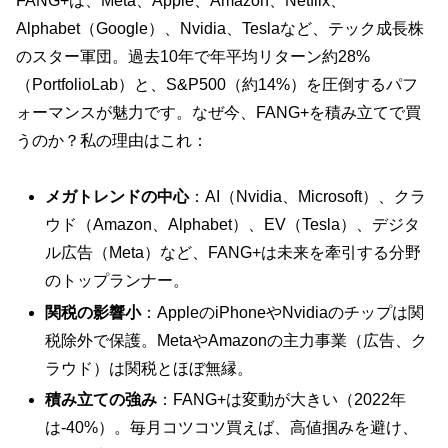
FANG+は、Meta、Apple、Amazon、Netflix、
Alphabet（Google）、Nvidia、Teslaなど、テック成長株
のスター軍団。過去10年で年平均リターン約28%
（PortfolioLab）と、S&P500（約14%）を圧倒するパフ
ォーマンスが魅力です。なぜ今、FANG+を積み立てで買
うのか？私の理由はこれ：
メガトレンドの中心
：AI（Nvidia、Microsoft）、クラ
ウド（Amazon、Alphabet）、EV（Tesla）、デジタ
ル広告（Meta）など、FANG+は未来を牽引する分野
のトップランナー。
関税の影響小
：AppleのiPhoneやNvidiaのチップは関
税除外で保護。MetaやAmazonの主力事業（広告、ク
ラウド）は関税とほぼ無縁。
積み立ての強み
：FANG+は変動が大きい（2022年
は-40%）。毎月コツコツ買えば、高値掴みを避け、