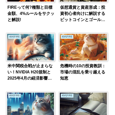
FIREって何?種類と目標
仮想通貨と資産形成：投
金額、4%ルールをサクッ
資初心者向けに解説する
と解説!
ビットコインとゴールド
の役割
40代FIRE
40代FIRE
米中関税合戦が止まらな
危機時の10の投資教訓：
い！NVIDIA H20規制と
市場の混乱を乗り越える
2025年4月の経済影響を
知恵
徹底解説
40代FIRE
40代FIRE