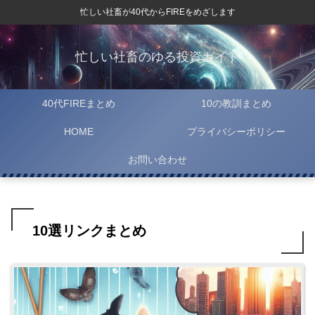
忙しい社畜が40代からFIREをめざします
忙しい社畜のゆる投資ガイド
40代FIREまとめ
10の教訓まとめ
HOME
プライバシーポリシー
お問い合わせ
10選リンクまとめ