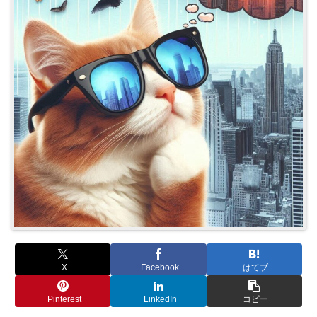
X
Facebook
はてブ
Pinterest
LinkedIn
コピー