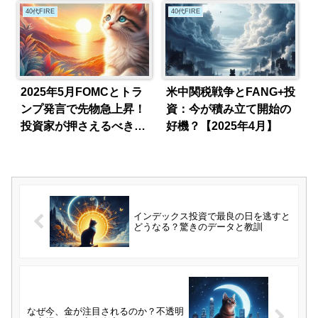
40代FIRE
40代FIRE
2025年5月FOMCとトラ
米中関税戦争とFANG+投
ンプ発言で先物急上昇！
資：今が積み立て開始の
投資家が押さえるべきポ
好機？【2025年4月】
イント
インデックス投資で最良の日を逃すと
どうなる？驚きのデータと教訓
なぜ今、金が注目されるのか？不透明