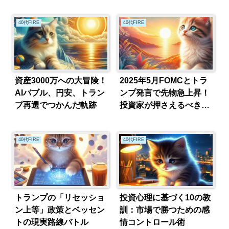
音
40代FIRE
40代FIRE
資産3000万への大冒険！
2025年5月FOMCとトラ
AIバブル、円安、トラン
ンプ発言で先物急上昇！
プ再選でつかんだ軌跡
投資家が押さえるべきポ
イント
40代FIRE
40代FIRE
トランプの「リセッショ
投資心理に基づく10の教
ン上等」政策とベッセン
訓：市場で勝つための感
トの現実路線バトル
情コントロール術