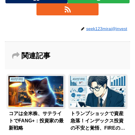
seek123mirai@invest
関連記事
40代FIRE
40代FIRE
コアは全米株、サテライ
トランプショックで資産
トでFANG+：投資家の最
急落！インデックス投資
新戦略
の不安と覚悟、FIREの本