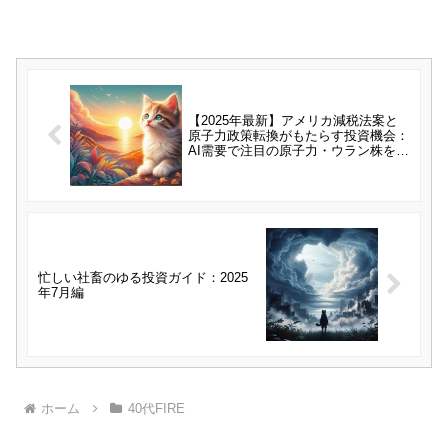
【2025年最新】アメリカ減税法案と
原子力政策転換がもたらす投資機会：
AI需要で注目の原子力・ウラン株を分
析
忙しい社畜のゆる投資ガイド：2025
年7月編
ホーム
40代FIRE