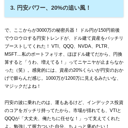
3. 円安パワー、20%の追い風！
で、ここからが3000万の秘密兵器！ ドル円が150円前後
でウロウロする円安トレンドが、ドル建て資産をバッチリ
ブーストしてくれた！ VTI、QQQ、NVDA、PLTR、
MSFT…私のポートフォリオ、ほぼドル建てだから、円換
算すると「うわ、増えてる！」ってニヤニヤが止まらなか
った（笑）。感覚的には、資産の20%くらいが円安のおか
げで膨らんだ感じ。1000万が1200万に見えるみたいな、
マジックだよね！
円安の波に乗れたのは、運もあるけど、インデックス投資
のコアをガッチリ持ってたから。市場が揺れても、VTIと
QQQが「大丈夫、俺たちに任せな！」って支えてくれた
よ。勉強して握力ついた自分、ちょっと褒めたい！