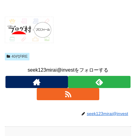
40代FIRE
seek123mirai@investをフォローする
seek123mirai@invest