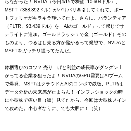
らなかった！ NVDA（今日4/15で株価110.604ドル）、
MSFT（388.892ドル）がバリバリ牽引してくれて、ポー
トフォリオがキラキラ輝いてたよ。さらに、パランティア
（PLTR、93.439ドル）を「AIのゴールド」って感じでサ
テライトに追加。ゴールドラッシュで金（ゴールド）その
ものより、つるはし売る方が儲かるって発想で、NVDAと
MSFTをガッチリ握ってたんだ。
銘柄選びのコツ？ 売り上げと利益の成長率がグングン上
がってる企業を狙ったよ！ NVDAのGPU需要はAIブーム
で爆発、MSFTはクラウドとAIのコンボで鉄板、PLTRは
データ分析の未来感がたまらん！ インフレショックの時
に小型株で痛い目（涙）見てたから、今回は大型株メイン
で攻めた。小心者なりに、でも大胆に！（笑）