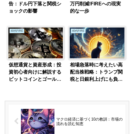
告：ドル円下落と関税シ
万円削減!FIREへの現実
ョックの影響
的な一歩
40代FIRE
40代FIRE
仮想通貨と資産形成：投
相場急落時に考えたい高
資初心者向けに解説する
配当株戦略：トランプ関
ビットコインとゴールド
税と日銀利上げにも負け
の役割
ない銘柄
マクロ経済に基づく10の教訓：市場の
流れを読む知恵