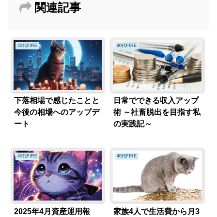
関連記事
40代FIRE
40代FIRE
下落相場で感じたことと
日常でできる収入アップ
今後の相場へのアップデ
術 ～社畜脱出を目指す私
ート
の実践記～
40代FIRE
40代FIRE
2025年4月資産運用報
家族4人で生活費から月3