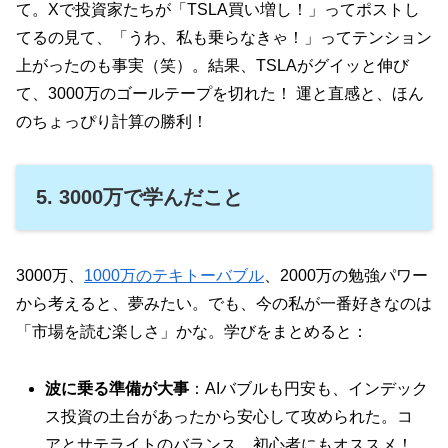
て。Xで投資家たちが「TSLA買い増し！」ってポストし
てるの見て、「うわ、私も乗らなきゃ！」ってテンション
上がったのも事実（笑）。結果、TSLAがグイッと伸び
て、3000万のゴールテープを切れた！ 運と直感と、ほん
のちょっぴり計算の勝利！
5. 3000万で学んだこと
3000万、
1000万のテキトーバブル
、2000万の勉強パワー
から考えると、夢みたい。でも、今の私が一番好きなのは
「市場を読む楽しさ」かな。学びをまとめると：
波に乗る準備が大事
：AIバブルも円安も、インデック
ス投資の土台があったから安心して攻められた。コ
アとサテライトのバランス、初心者にもオススメ！