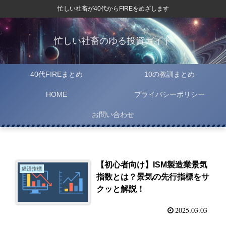
忙しい社畜が40代からFIREをめざします
忙しい社畜のゆる投資ガイド
40代FIREまとめ
10の教訓まとめ
HOME
プライバシーポリシー
お問い合わせ
【初心者向け】ISM製造業景気
経済指標
指数とは？景気の先行指標をサ
クッと解説！
2025.03.03